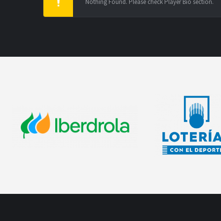
Nothing Found. Please check Player Bio section.