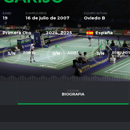
EDAD
CUMPLEAÑOS
EQUIPO ACTUAL
19
16 de julio de 2007
Oviedo B
COMPETICIONES
TEMPORADAS
NACIONALIDAD
Primera Oro
2024, 2025
España
S/N
S/N
S/N
POINTS
ASSISTS
REBOUND
PER GAME
PER GAME
PER GAME
AVG
AVG
AVG
JUGADOR
BIOGRAFIA