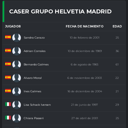
CASER GRUPO HELVETIA MADRID
JUGADOR
FECHA DE NACIMIENTO
EDAD
Sandra Carazo
10 de febrero de 2001
25
Adrian Corrales
10 de diciembre de 1989
36
Bernardo Galmes
6 de agosto de 1965
61
Alvaro Moral
6 de noviembre de 2003
22
Ines Galmes
16 de diciembre de 2004
21
Lisa Schack Iversen
21 de junio de 1997
29
Chiara Passeri
27 de abril de 2001
25