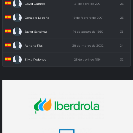
David Galmes
21 de abril de 2001
25
Gonzalo Lapeña
19 de febrero de 2001
25
Javier Sanchez
14 de agosto de 1990
35
Adriana Rissi
28 de marzo de 2002
24
Silvia Redondo
25 de abril de 1994
32