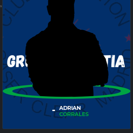
ES
-
ADRIAN
CORRALES