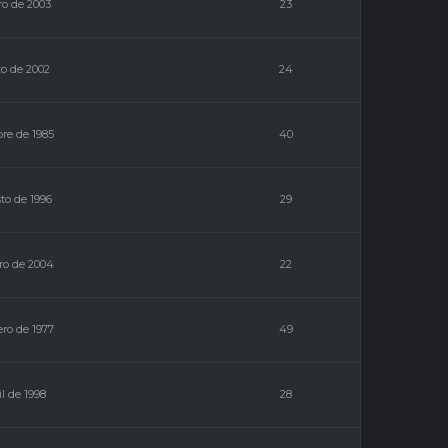
ro de 2003
23
o de 2002
24
bre de 1985
40
to de 1996
29
ro de 2004
22
ero de 1977
49
il de 1998
28