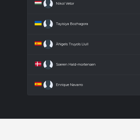
Nikol Vetor
Tayisiya Bozhagora
ÀNgels Truyols Llull
Soeren Hald-mortensen
Enrique Navarro