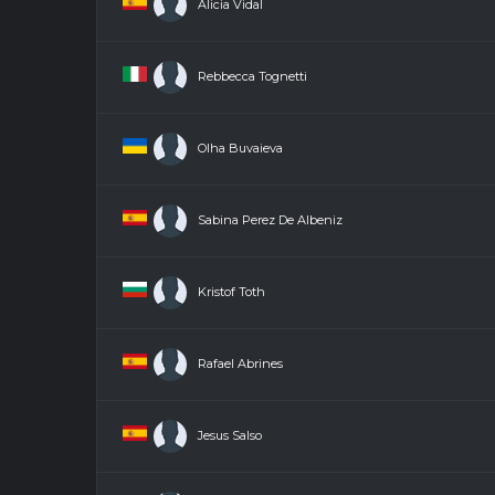
Alicia Vidal
Rebbecca Tognetti
Olha Buvaieva
Sabina Perez De Albeniz
Kristof Toth
Rafael Abrines
Jesus Salso