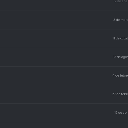
12 de ene
5 de marz
11 de octu
13 de agos
4 de febre
27 de febr
12 de abr