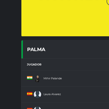
PALMA
JUGADOR
Mihir Palande
Laura Alvarez