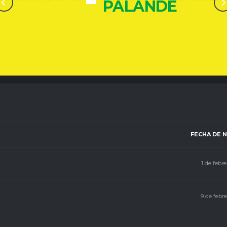
-
ALVAREZ
FECHA DE 
1 de febre
9 de febre