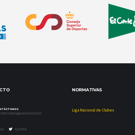
CTO
NORMATIVAS
NTÁCTANOS
Liga Nacional de Clubes
SCRIPCIONES@BADMINTON.ES
OK
TWITTER