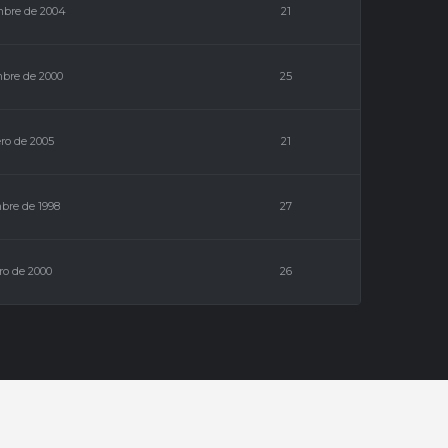
mbre de 2004
21
mbre de 2000
25
ero de 2005
21
bre de 1998
27
ro de 2000
26