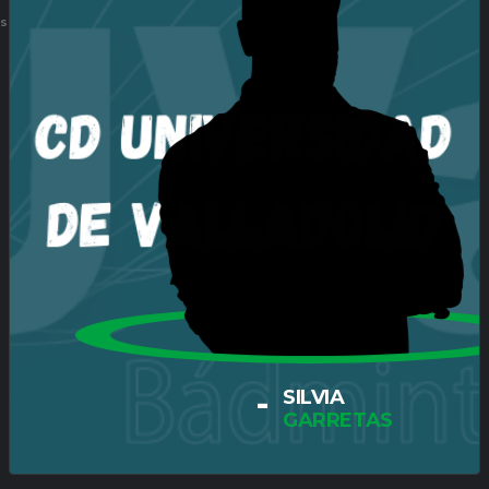
ES
-
SILVIA
GARRETAS