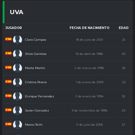
UVA
JUGADOR
FECHA DE NACIMIENTO
EDAD
Clara Campos
18 de julio de 2001
25
Silvia Garretas
10 de abril de 1986
40
Marta Martin
2 de marzo de 1996
30
Cristina Rivera
1 de enero de 2003
23
Enrique Fernandez
2 de enero de 1994
32
Javier Gonzalez
3 de noviembre de 1996
29
Marco Terhi
11 de julio de 2005
21