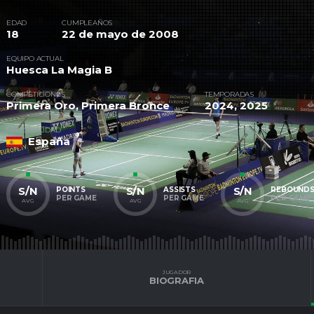
EDAD
CUMPLEAÑOS
18
22 de mayo de 2008
EQUIPO ACTUAL
Huesca La Magia B
COMPETICIONES
TEMPORADAS
Primera Oro, Primera Bronce
2024, 2025
NACIONALIDAD
España
S/N
S/N
S/N
POINTS
ASSISTS
REBOUND
PER GAME
PER GAME
PER GAME
AVG
AVG
AVG
JUGADOR
BIOGRAFIA