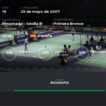
EDAD
CUMPLEAÑOS
19
25 de mayo de 2007
EQUIPO ACTUAL
COMPETICIONES
Rinconada – Sevilla B
Primera Bronce
TEMPORADAS
NACIONALIDAD
2025
España
S/N
S/N
S/N
POINTS
ASSISTS
REBOUND
PER GAME
PER GAME
PER GAME
AVG
AVG
AVG
JUGADOR
BIOGRAFIA