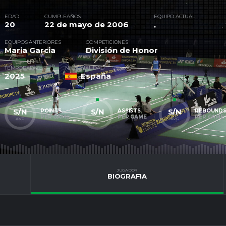
EDAD
CUMPLEAÑOS
EQUIPO ACTUAL
20
22 de mayo de 2006
,
EQUIPOS ANTERIORES
COMPETICIONES
Maria Garcia
División de Honor
TEMPORADAS
NACIONALIDAD
2025
España
S/N
S/N
S/N
POINTS
ASSISTS
REBOUND
PER GAME
PER GAME
PER GAME
AVG
AVG
AVG
JUGADOR
BIOGRAFIA