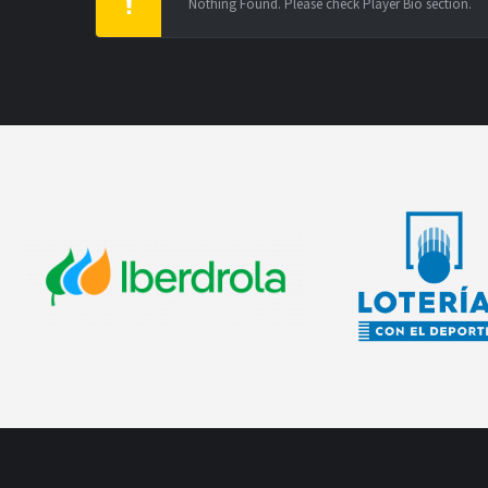
Nothing Found. Please check Player Bio section.