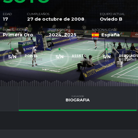
EDAD
CUMPLEAÑOS
EQUIPO ACTUAL
17
27 de octubre de 2008
Oviedo B
COMPETICIONES
TEMPORADAS
NACIONALIDAD
Primera Oro
2024, 2025
España
S/N
S/N
S/N
POINTS
ASSISTS
REBOUND
PER GAME
PER GAME
PER GAME
AVG
AVG
AVG
JUGADOR
BIOGRAFIA