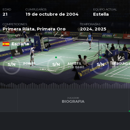
EDAD
CUMPLEAÑOS
EQUIPO ACTUAL
21
19 de octubre de 2004
Estella
COMPETICIONES
TEMPORADAS
Primera Plata, Primera Oro
2024, 2025
NACIONALIDAD
España
S/N
S/N
S/N
POINTS
ASSISTS
REBOUND
PER GAME
PER GAME
PER GAME
AVG
AVG
AVG
JUGADOR
BIOGRAFIA