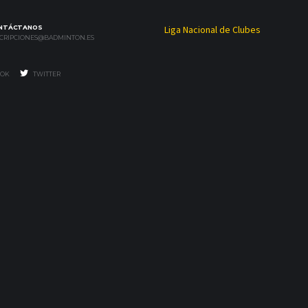
NTÁCTANOS
Liga Nacional de Clubes
SCRIPCIONES@BADMINTON.ES
OK
TWITTER