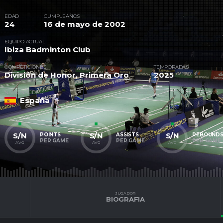
EDAD
CUMPLEAÑOS
24
16 de mayo de 2002
EQUIPO ACTUAL
Ibiza Badminton Club
COMPETICIONES
TEMPORADAS
División de Honor, Primera Oro
2025
NACIONALIDAD
España
S/N
S/N
S/N
POINTS
ASSISTS
REBOUND
PER GAME
PER GAME
PER GAME
AVG
AVG
AVG
JUGADOR
BIOGRAFIA