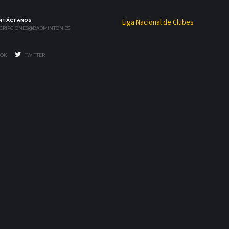
NTÁCTANOS
Liga Nacional de Clubes
SCRIPCIONES@BADMINTON.ES
OK
TWITTER