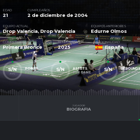
EDAD
CUMPLEAÑOS
21
2 de diciembre de 2004
EQUIPO ACTUAL
EQUIPOS ANTERIORES
Drop Valencia
,
Drop Valencia
Edurne Olmos
COMPETICIONES
TEMPORADAS
NACIONALIDAD
Primera Bronce
2025
España
S/N
S/N
S/N
POINTS
ASSISTS
REBOUND
PER GAME
PER GAME
PER GAME
AVG
AVG
AVG
JUGADOR
BIOGRAFIA