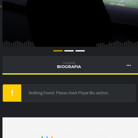
ES
JUGADOR
BIOGRAFIA
Nothing Found. Please check Player Bio section.