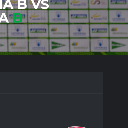
A B VS
LA
B