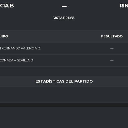
–
CIA B
RI
VISTA PREVIA
UIPO
RESULTADO
N FERNANDO VALENCIA B
—
CONADA – SEVILLA B
—
ESTADÍSTICAS DEL PARTIDO