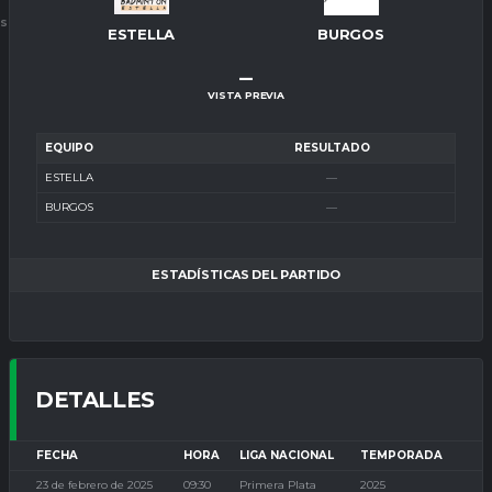
ES
ESTELLA
BURGOS
–
VISTA PREVIA
EQUIPO
RESULTADO
ESTELLA
—
BURGOS
—
ESTADÍSTICAS DEL PARTIDO
DETALLES
FECHA
HORA
LIGA NACIONAL
TEMPORADA
23 de febrero de 2025
09:30
Primera Plata
2025